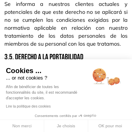
Se informa a nuestros clientes actuales y
potenciales de que este derecho no se aplicará si
no se cumplen las condiciones exigidas por la
normativa aplicable en relación con nuestro
tratamiento de los datos personales de los
miembros de su personal con los que tratamos.
3.5. DERECHO A LA PORTABILIDAD
Se informa a nuestros clientes actuales y
Cookies ...
potenciales de que este derecho no se aplicará si
... or not cookies ?
no se cumplen las condiciones exigidas por la
Afin de bénéficier de toutes les
normativa aplicable en relación con nuestro
fonctionnalités du site, il est recommandé
d'accepter les cookies.
tratamiento de los datos personales de los
Lire la politique des cookies
miembros de su personal con los que tratamos.
Consentements certifiés par
3.6. DERECHO DE OPOSICIÓN
Non merci
Je choisis
OK pour moi