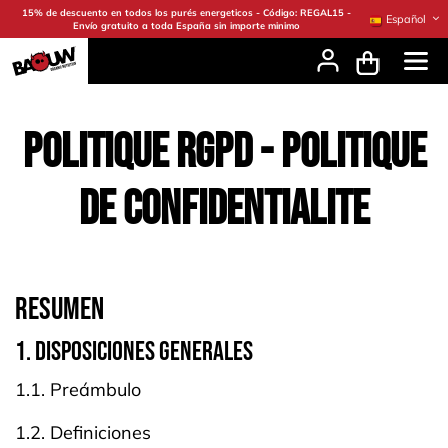
Ir al contenido
15% de descuento en todos los purés energeticos - Código: REGAL15 -
Español
Envío gratuito a toda España sin importe minimo
POLITIQUE RGPD - Politique
DE CONFIDENTIALITE
RESUMEN
1. DISPOSICIONES GENERALES
1.1. Preámbulo
1.2. Definiciones