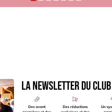
La newsletter du Clu
Des avant
Des réductions
Un sy
premières et des
exclusives et des
parr