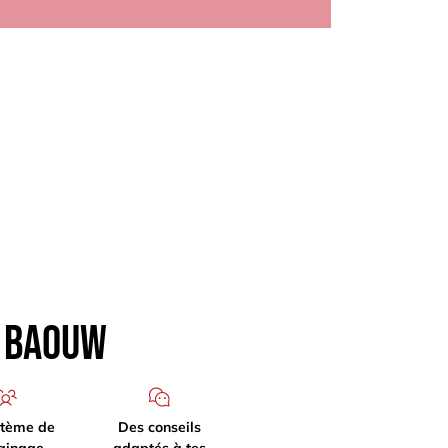
b Baouw
stème de
Des conseils
ainage
adaptés à tes