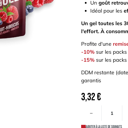
Un
goût retrou
Idéal pour les
e
Un gel toutes les 3
l'effort. À consom
Profite d'une
remis
-10%
sur les packs
-15%
sur les packs
DDM restante (date 
garantis
3,32
€
Ajouter à la liste de souhaits