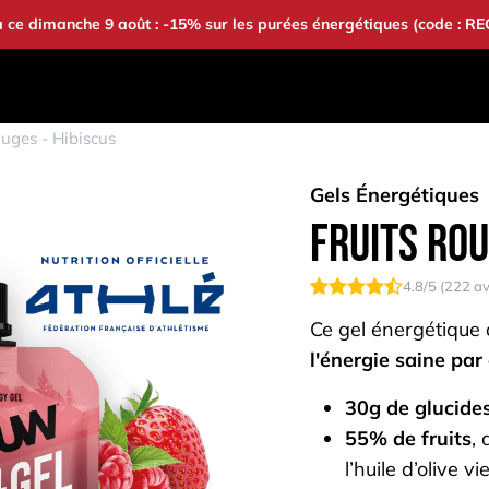
à ce dimanche 9 août : -15% sur les purées énergétiques (code : R
S
BONS PLANS
BAOUW
COMMUNAUTÉ
ouges - Hibiscus
Gels Énergétiques
Fruits Rou
4.8
/5 (
222
av
Ce gel énergétique
l'énergie saine par
30g de glucide
55% de fruits
,
l’huile d’olive v