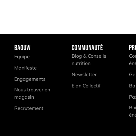
BAOUW
COMMUNAUTÉ
PR
Blog & Conseils
Co
Equipe
nutrition
én
Manifeste
Newsletter
Ge
Engagements
Elan Collectif
Ba
Nous trouver en
magasin
Pas
Bo
Recrutement
én
sez vos Options