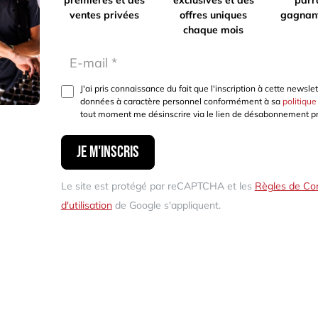
ventes privées
offres uniques
gagnan
chaque mois
J'ai pris connaissance du fait que l'inscription à cette new
données à caractère personnel conformément à sa
politique
tout moment me désinscrire via le lien de désabonnement p
Je m'inscris
Le site est protégé par reCAPTCHA et les
Règles de Con
d'utilisation
de Google s'appliquent.