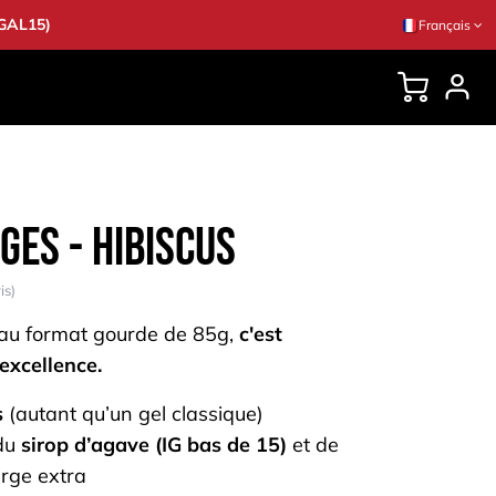
EGAL15)
Français
CONSEILS
ges - Hibiscus
is)
 au format gourde de 85g,
c'est
 excellence.
s
(autant qu’un gel classique)
 du
sirop d’agave (IG bas de 15)
et de
ierge extra