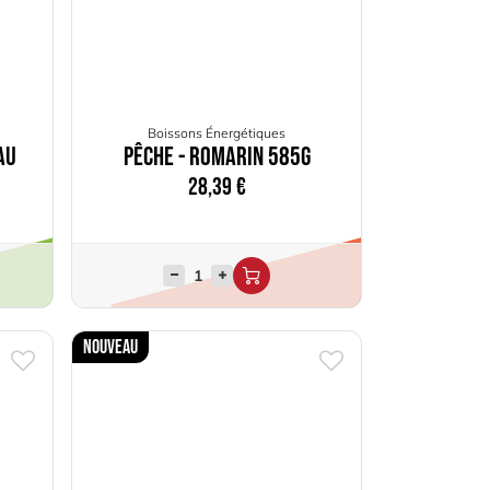
Boissons Énergétiques
au
Pêche - Romarin 585g
28,39
€
Nouveau