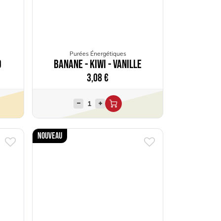
Purées Énergétiques
o
Banane - Kiwi - Vanille
3,08
€
Nouveau