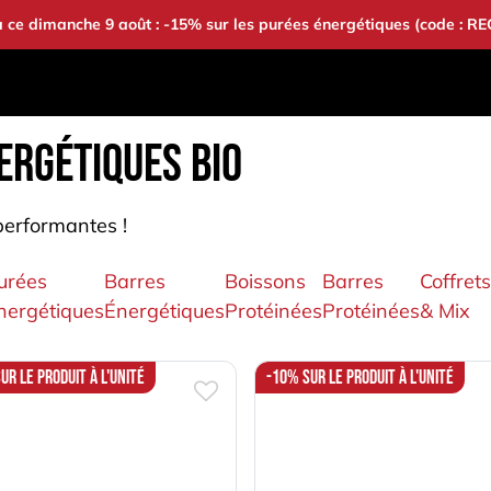
à ce dimanche 9 août : -15% sur les purées énergétiques (code : R
S
BONS PLANS
BAOUW
COMMUNAUTÉ
ERGÉTIQUES BIO
 performantes !
urées
Barres
Boissons
Barres
Coffrets
nergétiques
Énergétiques
Protéinées
Protéinées
& Mix
ur le produit à l'unité
-10% sur le produit à l'unité