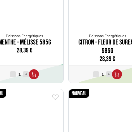
Boissons Énergétiques
Boissons Énergétiques
Menthe - Mélisse 585g
Citron - Fleur de sure
28,39
€
585g
28,39
€
au
Nouveau