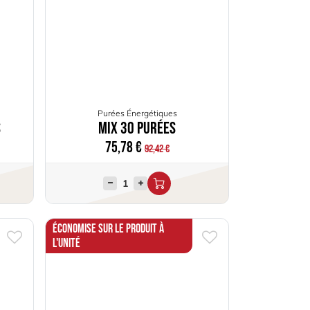
Purées Énergétiques
s
Mix 30 Purées
75,78
€
92,42
€
Économise sur le produit à
l'unité