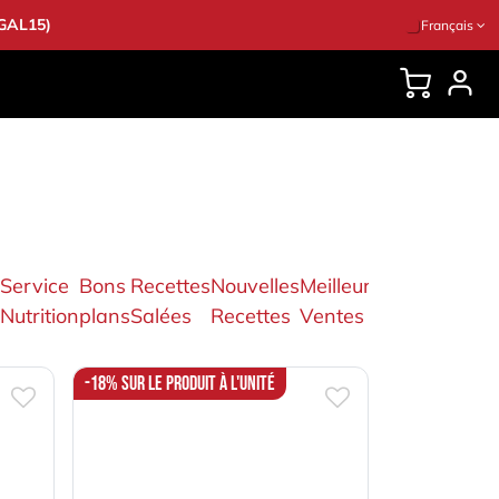
EGAL15)
Français
CONSEILS
Service
Bons
Recettes
Nouvelles
Meilleures
Accessoire
Nutrition
plans
Salées
Recettes
Ventes
& co
-18% sur le produit à l'unité