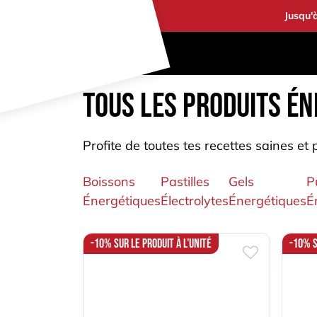
Se rendre au contenu
Jusqu'
PRODUIT
TOUS LES PRODUITS ÉN
Profite de toutes tes recettes saines et
Boissons
Pastilles
Gels
P
Énergétiques
Électrolytes
Énergétiques
É
-10% sur le produit à l'unité
-10% s