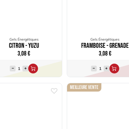
Gels Énergétiques
Gels Énergétiques
Citron - Yuzu
Framboise - Grenade
3,08
€
3,08
€
Meilleure Vente