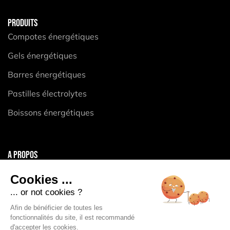
PRODUITS
Compotes énergétiques
Gels énergétiques
Barres énergétiques
Pastilles électrolytes
Boissons énergétiques
A PROPOS
Mentions légales
Cookies ...
CGV
... or not cookies ?
Politique de confidentialité
Afin de bénéficier de toutes les
fonctionnalités du site, il est recommandé
Politique des Cookies
d'accepter les cookies.