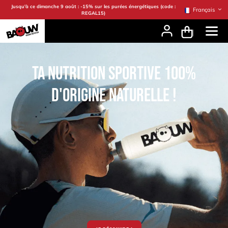
Se rendre au contenu
Jusqu'à ce dimanche 9 août : -15% sur les purées énergétiques (code :
Français
REGAL15)
ta nutrition sportive 100%
D'ORIGINE naturelle !