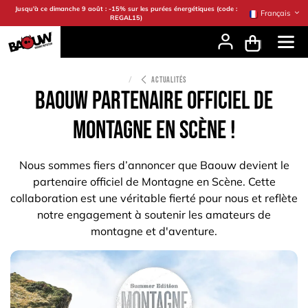
Se rendre au contenu
Jusqu'à ce dimanche 9 août : -15% sur les purées énergétiques (code :
Français
REGAL15)
ACTUALITÉS
Baouw partenaire officiel de
Montagne en Scène !
Nous sommes fiers d’annoncer que Baouw devient le
partenaire officiel de Montagne en Scène. Cette
collaboration est une véritable fierté pour nous et reflète
notre engagement à soutenir les amateurs de
montagne et d'aventure.