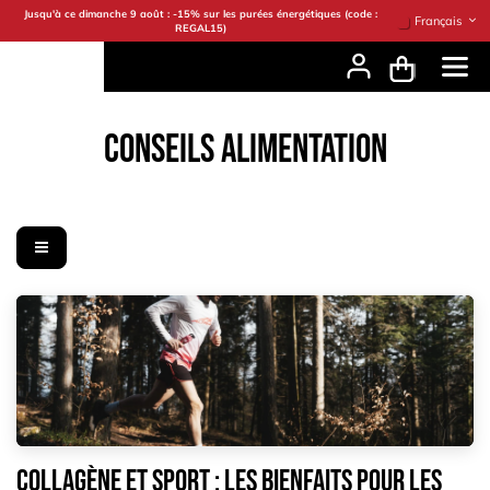
Se rendre au contenu
Jusqu'à ce dimanche 9 août : -15% sur les purées énergétiques (code :
Français
REGAL15)
CONSEILS ALIMENTATION
Collagène et sport : les bienfaits pour les