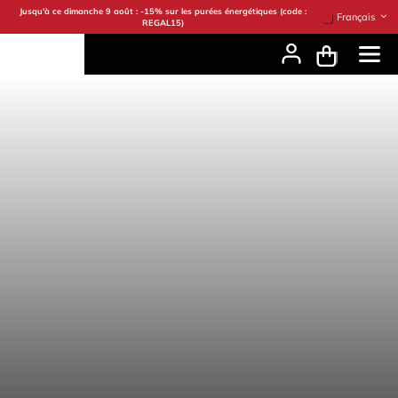
Se rendre au contenu
Jusqu'à ce dimanche 9 août : -15% sur les purées énergétiques (code :
Français
REGAL15)