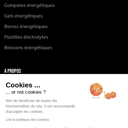
Compotes énergétiques
Gels énergétiques
Barres énergétiques
Pastilles électrolytes
Boissons énergétiques
A PROPOS
Mentions légales
Cookies ...
CGV
... or not cookies ?
Politique de confidentialité
Afin de bénéficier de toutes les
fonctionnalités du site, il est recommandé
Politique des Cookies
d'accepter les cookies.
Lire la politique des cookies