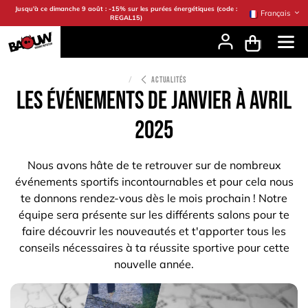
Se rendre au contenu
Jusqu'à ce dimanche 9 août : -15% sur les purées énergétiques (code :
Français
REGAL15)
ACTUALITÉS
LES ÉVÉNEMENTS DE JANVIER À AVRIL
2025
Nous avons hâte de te retrouver sur de nombreux
événements sportifs incontournables et pour cela nous
te donnons rendez-vous dès le mois prochain ! Notre
équipe sera présente sur les différents salons pour te
faire découvrir les nouveautés et t'apporter tous les
conseils nécessaires à ta réussite sportive pour cette
nouvelle année.