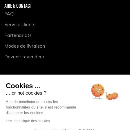
AIDE & CONTACT
FAQ
Service clients
Partenariats
Modes de livraison
Devenir revendeur
BAOUW
Cookies ...
Equipe
... or not cookies ?
Manifeste
Afin de bénéficier de toutes les
fonctionnalités du site, il est recommandé
Engagements
d'accepter les cookies.
Nous trouver en magasin
Lire la politique des cookies