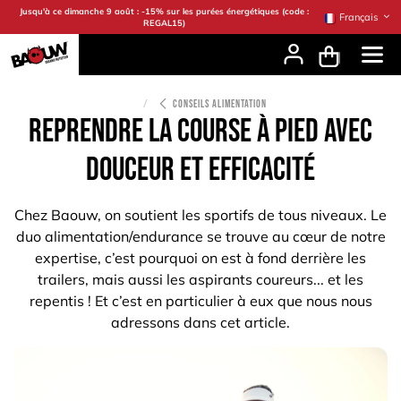
Se rendre au contenu
Jusqu'à ce dimanche 9 août : -15% sur les purées énergétiques (code :
Français
REGAL15)
CONSEILS ALIMENTATION
Reprendre la course à pied avec
douceur et efficacité
Chez Baouw, on soutient les sportifs de tous niveaux. Le
duo alimentation/endurance se trouve au cœur de notre
expertise, c’est pourquoi on est à fond derrière les
trailers, mais aussi les aspirants coureurs... et les
repentis ! Et c’est en particulier à eux que nous nous
adressons dans cet article.