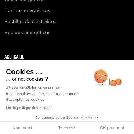
Barritas energéticas
Pastillas de electrolitos
Bebidas energéticas
ACERCA DE
Aviso legal
Cookies ...
Condiciones generales
... or not cookies ?
Política de privacidad
Afin de bénéficier de toutes les
fonctionnalités du site, il est recommandé
Política de cookies
d'accepter les cookies.
Lire la politique des cookies
Consentements certifiés par
Non merci
Je choisis
OK pour moi