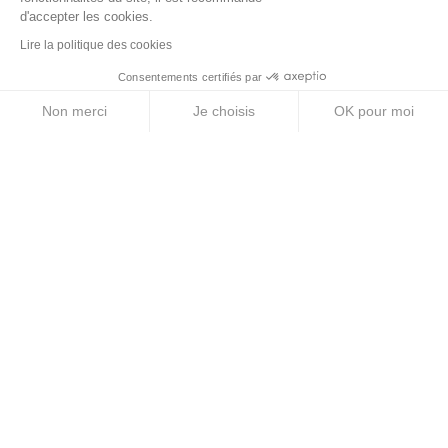
Compotes énergétiques
d'accepter les cookies.
Gels énergétiques
Lire la politique des cookies
Barres énergétiques
Consentements certifiés par
Non merci
Je choisis
OK pour moi
Pastilles électrolytes
Axeptio consent
Plateforme de Gestion du Consentement : Personnalise
Boissons énergétiques
Notre plateforme vous permet d'adapter et de gérer vos 
A PROPOS
Mentions légales
CGV
Politique de confidentialité
Politique des Cookies