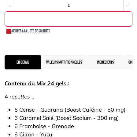
AJOUTER AU PANIER
Ajouter à la liste de souhaits
EN DÉTAIL
VALEURS NUTRITIONNELLES
INGRÉDIENTS
CONSE
Contenu du Mix 24 gels :
4
recettes :
6 Cerise - Guarana (Boost Caféine - 50 mg)
6 Caramel Salé (Boost Sodium - 300 mg)
6 Framboise - Grenade
6 Citron - Yuzu