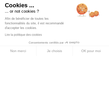
Cookies ...
... or not cookies ?
Afin de bénéficier de toutes les
PRODUITS
fonctionnalités du site, il est recommandé
Compotes énergétiques
d'accepter les cookies.
Gels énergétiques
Lire la politique des cookies
Consentements certifiés par
Barres énergétiques
Non merci
Je choisis
OK pour moi
Pastilles électrolytes
Axeptio consent
Plateforme de Gestion du Consentement : Personnalise
Boissons énergétiques
Notre plateforme vous permet d'adapter et de gérer vos 
A PROPOS
Mentions légales
CGV
Politique de confidentialité