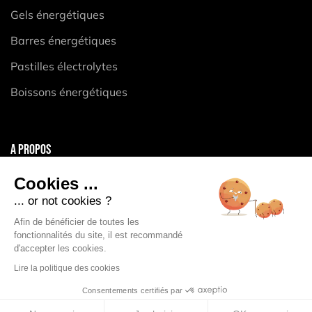
Gels énergétiques
Barres énergétiques
Pastilles électrolytes
Boissons énergétiques
A PROPOS
Mentions légales
Cookies ...
CGV
... or not cookies ?
Politique de confidentialité
Afin de bénéficier de toutes les
fonctionnalités du site, il est recommandé
Politique des Cookies
d'accepter les cookies.
Lire la politique des cookies
Consentements certifiés par