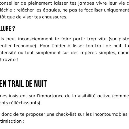
conseiller de pleinement laisser tes jambes vivre leur vie 
échie : relâcher les épaules, ne pas te focaliser uniquemen
tôt que de viser tes chaussures.
llure ?
s peut inconsciemment te faire partir trop vite (sur pist
ier technique). Pour t’aider à lisser ton trail de nuit, t
’intensité ou tout simplement sur des repères simples, c
 ravito !
en trail de nuit
s insistent sur l’importance de la visibilité active (comme t
ts réfléchissants).
donc de te proposer une check-list sur les incontournables 
ptimisation :