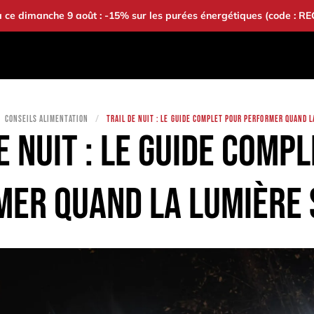
à ce dimanche 9 août : -15% sur les purées énergétiques (code : R
S
BONS PLANS
BAOUW
COMMUNAUTÉ
CONSEILS ALIMENTATION
TRAIL DE NUIT : LE GUIDE COMPLET POUR PERFORMER QUAND L
e nuit : le guide comp
er quand la lumière 