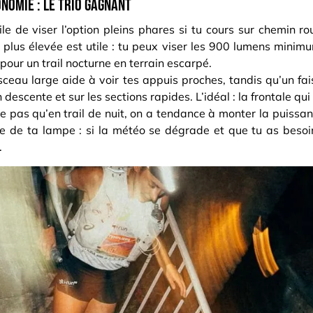
nomie : le trio gagnant
ile de viser l’option pleins phares si tu cours sur chemin ro
 plus élevée est utile : tu peux viser les 900 lumens minim
 pour un trail nocturne en terrain escarpé.
isceau large aide à voir tes appuis proches, tandis qu’un f
descente et sur les sections rapides. L’idéal : la frontale qu
ie pas qu’en trail de nuit, on a tendance à monter la puissanc
e de ta lampe : si la météo se dégrade et que tu as besoin 
.