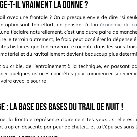
nge-t-il vraiment la donne ?
 trail avec une frontale ? On a presque envie de dire “si se
en optimisant ton effort, en pensant à ton
économie de co
Lune t’éclaire naturellement, c’est une autre paire de manche
à lire le terrain autrement, le froid peut accélérer la dépens
tites histoires que ton cerveau te raconte dans les sous-bois 
du matériel et du ravitaillement devient beaucoup plus déterm
au crible, de l’entraînement à la technique, en passant par
nner quelques astuces concrètes pour commencer sereinement 
voire avec le sourire !
 : la base des bases du trail de nuit !
ne, la frontale représente clairement tes yeux : si elle es
ant trop en descente par peur de chuter… et tu t’épuises sans