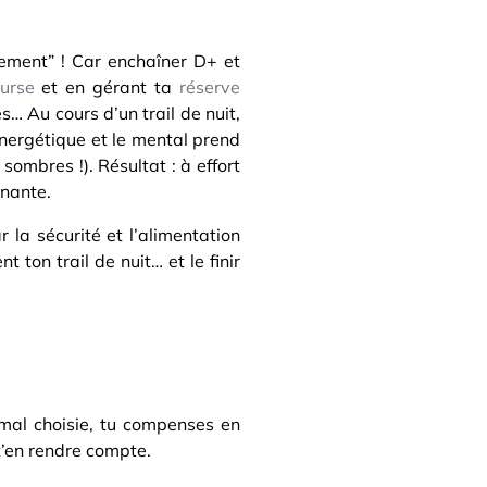
ulement” ! Car enchaîner D+ et
urse
et en gérant ta
réserve
s… Au cours d’un trail de nuit,
e énergétique et le mental prend
sombres !). Résultat : à effort
inante.
 la sécurité et l’alimentation
ton trail de nuit… et le finir
t mal choisie, tu compenses en
 t’en rendre compte.