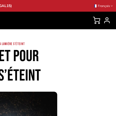
EGAL15)
Français
CONSEILS
A LUMIÈRE S’ÉTEINT
let pour
s’éteint