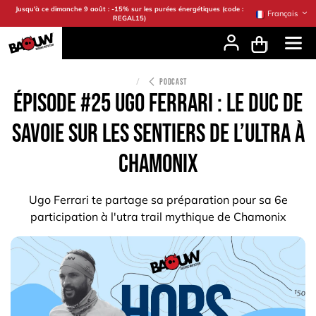
Se rendre au contenu
Jusqu'à ce dimanche 9 août : -15% sur les purées énergétiques (code :
Français
REGAL15)
PODCAST
Épisode #25 Ugo Ferrari : le Duc de
Savoie sur les sentiers de l’ultra à
Chamonix
Ugo Ferrari te partage sa préparation pour sa 6e
participation à l'utra trail mythique de Chamonix