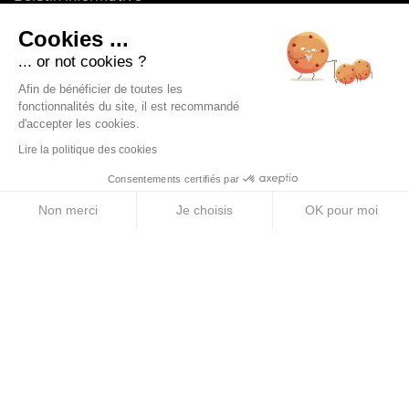
Elan Colectivo
Cookies ...
... or not cookies ?
Afin de bénéficier de toutes les
PRODUCTOS
fonctionnalités du site, il est recommandé
d'accepter les cookies.
Purés energéticos
Lire la politique des cookies
Geles energéticos
Consentements certifiés par
Barritas energéticas
Non merci
Je choisis
OK pour moi
Pastillas de electrolitos
Axeptio consent
Plateforme de Gestion du Consentement : Personnalise
Bebidas energéticas
Notre plateforme vous permet d'adapter et de gérer vos 
ACERCA DE
Aviso legal
Condiciones generales