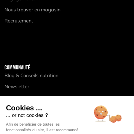
Nous trouver en magasin
Recrutement
COMMUNAUTÉ
Blog & Conseils nutrition
Newsletter
Elan Collectif
Cookies ...
... or not cookies ?
PRODUITS
Afin de bénéficier de toutes les
Compotes énergétiques
fonctionnalités du site, il est recommandé