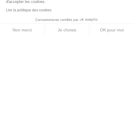
d'accepter les cookies.
Gels énergétiques
Lire la politique des cookies
Barres énergétiques
Consentements certifiés par
Pastilles électrolytes
Non merci
Je choisis
OK pour moi
Axeptio consent
Plateforme de Gestion du Consentement : Personnalise
Boissons énergétiques
Notre plateforme vous permet d'adapter et de gérer vos 
A PROPOS
Mentions légales
CGV
Politique de confidentialité
Politique des Cookies