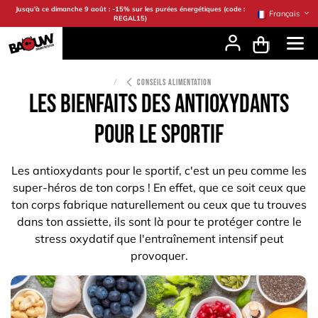
Se rendre au contenu
Jusqu'à ce dimanche 9 août : -15% sur les purées énergétiques (code :
Français
REGAL15)
CONSEILS ALIMENTATION
Les bienfaits des antioxydants
pour le sportif
Les antioxydants pour le sportif, c'est un peu comme les
super-héros de ton corps ! En effet, que ce soit ceux que
ton corps fabrique naturellement ou ceux que tu trouves
dans ton assiette, ils sont là pour te protéger contre le
stress oxydatif que l'entraînement intensif peut
provoquer.