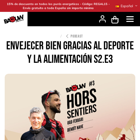
Ir al contenido
15% de descuento en todos los purés energeticos - Código: REGAL15 -
Español
Envío gratuito a toda España sin importe minimo
PODCAST
Envejecer bien gracias al deporte
y la alimentación S2.E3