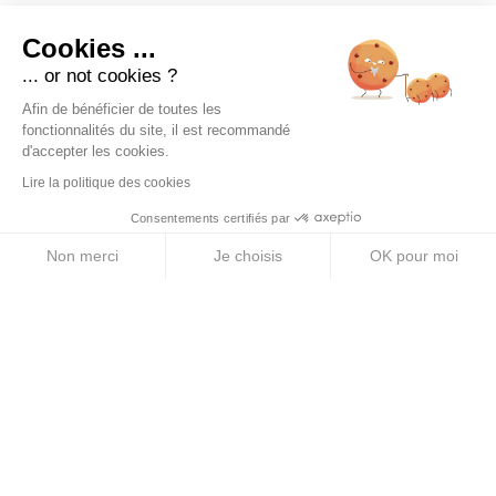
Cookies ...
Précedent
Suiva
... or not cookies ?
Afin de bénéficier de toutes les
fonctionnalités du site, il est recommandé
d'accepter les cookies.
Lire la politique des cookies
Consentements certifiés par
Non merci
Je choisis
OK pour moi
Axeptio consent
Plateforme de Gestion du Consentement : Personnalise
Notre plateforme vous permet d'adapter et de gérer vos 