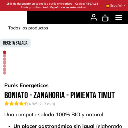
Ir al contenido
15% de descuento en todos los purés energeticos - Código: REGAL15 -
Español
Envío gratuito a toda España sin importe minimo
Todos los productos
Receta Salada
Purés Energéticos
Boniato - Zanahoria - Pimienta Timut
4.8
/5 (
213
avis)
Una compota salada 100% BIO y natural:
Un placer gastronómico sin igual
(elaborado