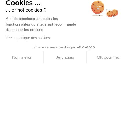
Cookies ...
... or not cookies ?
PRODUITS
Afin de bénéficier de toutes les
Compotes énergétiques
fonctionnalités du site, il est recommandé
d'accepter les cookies.
Gels énergétiques
Lire la politique des cookies
Barres énergétiques
Consentements certifiés par
Pastilles électrolytes
Non merci
Je choisis
OK pour moi
Axeptio consent
Plateforme de Gestion du Consentement : Personnalise
Boissons énergétiques
Notre plateforme vous permet d'adapter et de gérer vos 
A PROPOS
Mentions légales
CGV
Politique de confidentialité