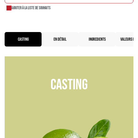
Ajouter à la liste de souhaits
CASTING
EN DÉTAIL
INGREDIENTS
VALEURS NUT
Casting