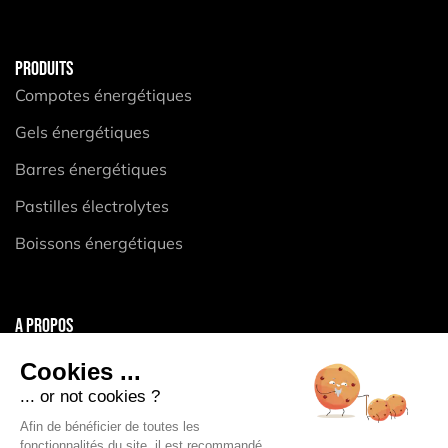
PRODUITS
Compotes énergétiques
Gels énergétiques
Barres énergétiques
Pastilles électrolytes
Boissons énergétiques
A PROPOS
Mentions légales
Cookies ...
CGV
... or not cookies ?
Politique de confidentialité
Afin de bénéficier de toutes les
fonctionnalités du site, il est recommandé