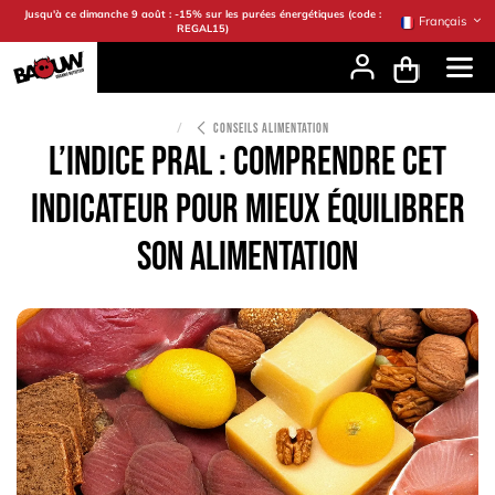
Se rendre au contenu
Jusqu'à ce dimanche 9 août : -15% sur les purées énergétiques (code :
Français
REGAL15)
CONSEILS ALIMENTATION
L’indice PRAL : comprendre cet
indicateur pour mieux équilibrer
son alimentation