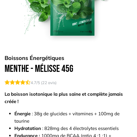
Boissons Énergétiques
Menthe - Mélisse 45g
4.7
/5 (
22
avis)
La boisson isotonique la plus saine et complète jamais
créée !
Énergie
: 38g de glucides + vitamines + 100mg de
taurine
Hydratation
: 828mg des 4 électrolytes essentiels
Endurance :
1000mg de BCAA (ratio 4 :1 :1) +