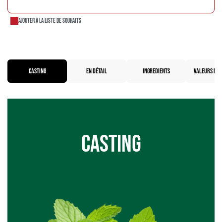
AJOUTER AU PANIER
Ajouter à la liste de souhaits
CASTING
EN DÉTAIL
INGREDIENTS
VALEURS NUT
Casting