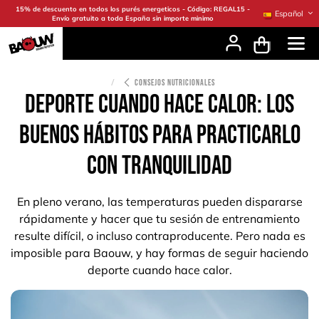
Ir al contenido
15% de descuento en todos los purés energeticos - Código: REGAL15 -
Español
Envío gratuito a toda España sin importe minimo
CONSEJOS NUTRICIONALES
Deporte cuando hace calor: los
buenos hábitos para practicarlo
con tranquilidad
En pleno verano, las temperaturas pueden dispararse
rápidamente y hacer que tu sesión de entrenamiento
resulte difícil, o incluso contraproducente. Pero nada es
imposible para Baouw, y hay formas de seguir haciendo
deporte cuando hace calor.