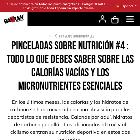
Ir al contenido
15% de descuento en todos los purés energeticos - Código: REGAL15 -
Español
Envío gratuito a toda España sin importe minimo
CONSEJOS NUTRICIONALES
PINCELADAS SOBRE NUTRICIÓN #4 :
TODO LO QUE DEBES SABER SOBRE LAS
CALORÍAS VACÍAS Y LOS
MICRONUTRIENTES ESENCIALES
En los últimos meses, las calorías y los hidratos de
carbono se han convertido en una obsesión para los
deportistas de resistencia. Calorías por aquí, hidratos
de carbono por allá… Los aficionados al trail y al
ciclismo centran su nutrición deportiva en estos dos
conceptos.