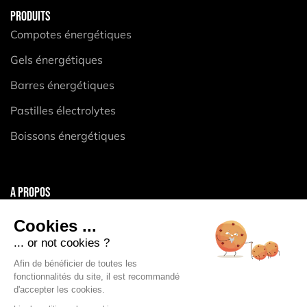
PRODUITS
Compotes énergétiques
Gels énergétiques
Barres énergétiques
Pastilles électrolytes
Boissons énergétiques
A PROPOS
Mentions légales
Cookies ...
CGV
... or not cookies ?
Politique de confidentialité
Afin de bénéficier de toutes les
fonctionnalités du site, il est recommandé
Politique des Cookies
d'accepter les cookies.