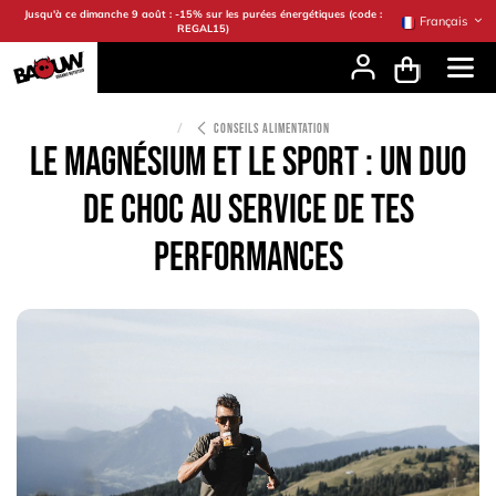
Se rendre au contenu
Jusqu'à ce dimanche 9 août : -15% sur les purées énergétiques (code :
Français
REGAL15)
CONSEILS ALIMENTATION
Le magnésium et le sport : un duo
de choc au service de tes
performances