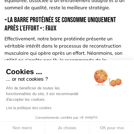
équilibrée, associée à un entraînement adapté et à un
sommeil de qualité, reste la meilleure stratégie.
« La barre protéinée se consomme uniquement
après l’effort » : faux
Effectivement, notre barre protéinée présente un
véritable intérêt dans le processus de reconstruction
musculaire qui opère après un effort. Néanmoins, son
utilité ne s’arrête pas là. Je recommande de la
consommer après une séance, c’est évident, mais aussi
Cookies ...
sur certaines sorties longues pouvant s’étendre
... or not cookies ?
plusieurs heures durant, puisqu’elle possède une teneur
Afin de bénéficier de toutes les
raisonnable en
glucides
. Enfin, même si j’accorde une
fonctionnalités du site, il est recommandé
importance fondamentale aux repas comme rituels
d'accepter les cookies.
structurants du quotidien d’un individu, notre barre
Lire la politique des cookies
protéinée peut faire office de coupe-faim ou
d’en-cas
idéal
dans l’hypothèse où vous n’avez pas eu le temps
Consentements certifiés par
de petit-déjeuner ou autre. Elle se révèle être une
Non merci
Je choisis
OK pour moi
alternative saine et gourmande si vous n’avez pas