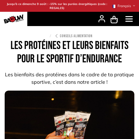
Se rendre au contenu
Jusqu'à ce dimanche 9 août : -15% sur les purées énergétiques (code :
Français
REGAL15)
CONSEILS ALIMENTATION
Les protéines et leurs bienfaits
pour le sportif d’endurance
Les bienfaits des protéines dans le cadre de ta pratique
sportive, c’est dans notre article !